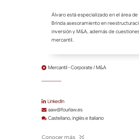
Álvaro está especializado en el área d
Brinda asesoramiento en reestructurac
inversión y M&A, además de cuestiones 
mercantil.
Mercantil - Corporate / M&A

LinkedIn

aaw@fourlaw.es

Castellano, inglés e italiano

7
Conocer más