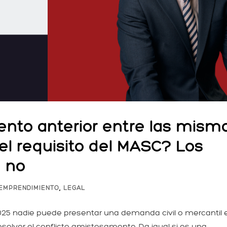
ento anterior entre las mism
el requisito del MASC? Los
e no
,
EMPRENDIMIENTO
LEGAL
2025 nadie puede presentar una demanda civil o mercantil 
esolver el conflicto amistosamente. Da igual si es una