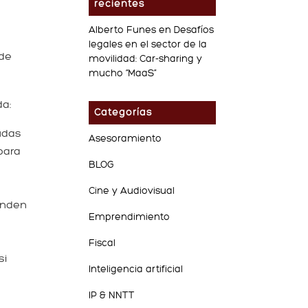
recientes
Alberto Funes
en
Desafíos
legales en el sector de la
 de
movilidad: Car-sharing y
mucho “MaaS”
da:
Categorías
udas
Asesoramiento
para
BLOG
Cine y Audiovisual
onden
Emprendimiento
Fiscal
si
Inteligencia artificial
IP & NNTT