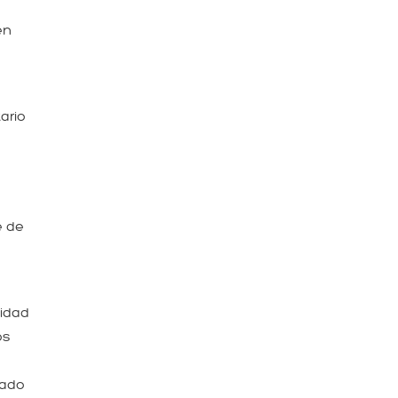
en
ario
e de
lidad
os
jado