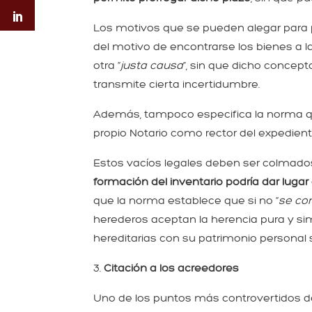
Los motivos que se pueden alegar para 
del motivo de encontrarse los bienes a l
otra “
justa causa
”, sin que dicho concept
transmite cierta incertidumbre.
Además, tampoco especifica la norma quié
propio Notario como rector del expedien
Estos vacíos legales deben ser colmad
formación del inventario podría dar lugar
que la norma establece que si no “
se con
herederos aceptan la herencia pura y 
hereditarias con su patrimonio personal s
3.
Citación a los acreedores
Uno de los puntos más controvertidos de l