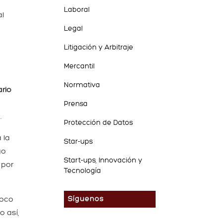
Laboral
al
Legal
Litigación y Arbitraje
Mercantil
Normativa
ario
Prensa
.
Protección de Datos
 la
Star-ups
go
Start-ups, Innovación y
 por
Tecnología
poco
Síguenos
 así,