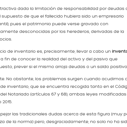
ractiva dada la limitación de responsabilidad por deudas 
el supuesto de que el fallecido hubiera sido un empresario
til), pues el patrimonio puede verse gravado con
amente desconocidas por los herederos, derivadas de la
ocios.
cio de inventario es, precisamente, llevar a cabo un
invent
a fin de conocer la realidad del activo y del pasivo que
sto, prever si el mismo arroja deudas o un saldo positivo
ante. No obstante, los problemas surgen cuando acudimos a
io de inventario, que se encuentra recogida tanto en el Códi
ey del Notariado (artículos 67 y 68), ambas leyes modificadas
 2015.
pejar las tradicionales dudas acerca de esta figura (muy 
za de la norma) pero, desgraciadamente, no solo no ha sido