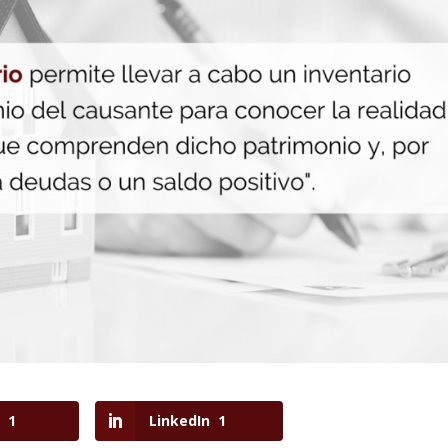
1
LinkedIn
1