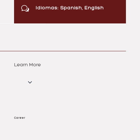
w
Idiomas: Spanish, English
Learn More
3
Career