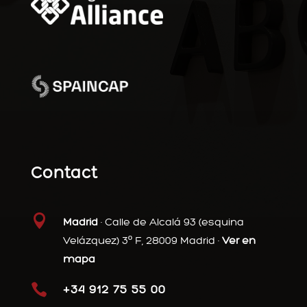
Contact

Madrid
· Calle de Alcalá 93 (esquina
Velázquez) 3º F, 28009 Madrid ·
Ver en
mapa

+34 912 75 55 00