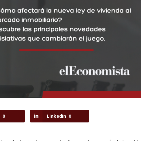
0
LinkedIn
0