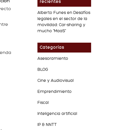
ación
recientes
oyecto
Alberto Funes
en
Desafíos
legales en el sector de la
ntre
movilidad: Car-sharing y
mucho “MaaS”
Categorías
ienda
Asesoramiento
BLOG
Cine y Audiovisual
Emprendimiento
Fiscal
Inteligencia artificial
IP & NNTT